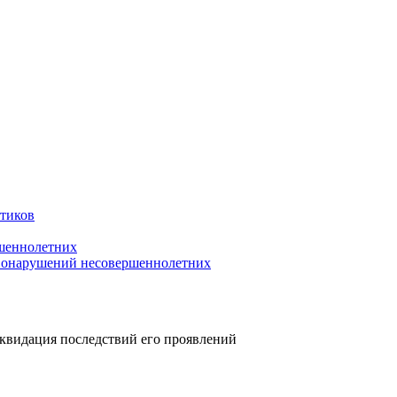
отиков
шеннолетних
авонарушений несовершеннолетних
квидация последствий его проявлений